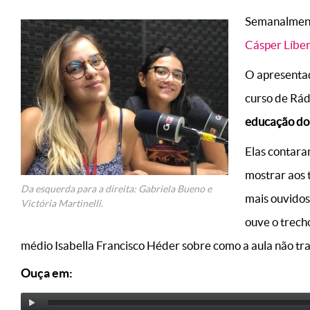
Semanalment
Cásper Líbe
O apresentad
curso de Rádi
educação do
Elas contara
mostrar aos 
Da esquerda para a direita: Gabriela Bueno e
mais ouvidos
Victória Martinelli.
ouve o trech
médio Isabella Francisco Héder sobre como a aula não tra
Ouça em: