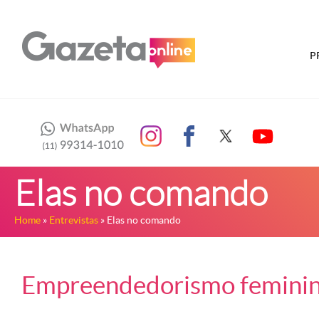
P
Elas no comando
Home
»
Entrevistas
» Elas no comando
Empreendedorismo feminin