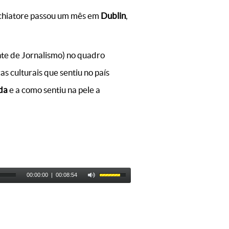
schiatore passou um mês em
Dublin
,
te de Jornalismo) no quadro
ças culturais que sentiu no país
nda
e a como sentiu na pele a
00:00:00
|
00:08:54