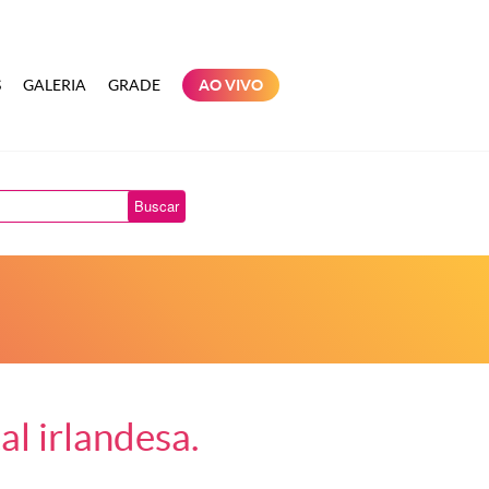
S
GALERIA
GRADE
AO VIVO
Buscar
l irlandesa.