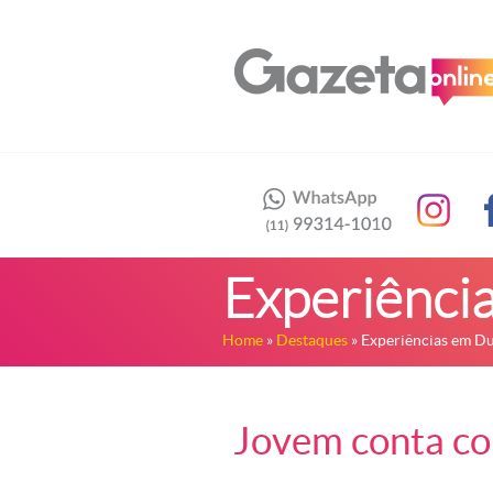
Experiênci
Home
»
Destaques
» Experiências em Du
Jovem conta com