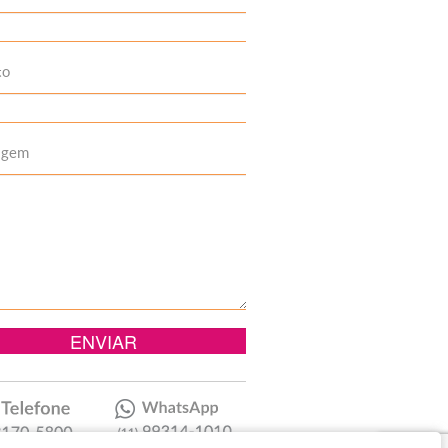
to
agem