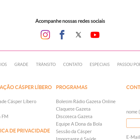
Acompanhe nossas redes sociais
IOS
GRADE
TRÂNSITO
CONTATO
ESPECIAIS
PASSOU PO
AÇÃO CÁSPER LÍBERO
PROGRAMAS
CONT
ade Cásper Líbero
Boletim Rádio Gazeta Online
Claquete Gazeta
nome (
a FM
Discoteca Gazeta
Equipe A Dona da Bola
ICA DE PRIVACIDADE
Sessão da Cásper
E-Mail
Importante é Saúde