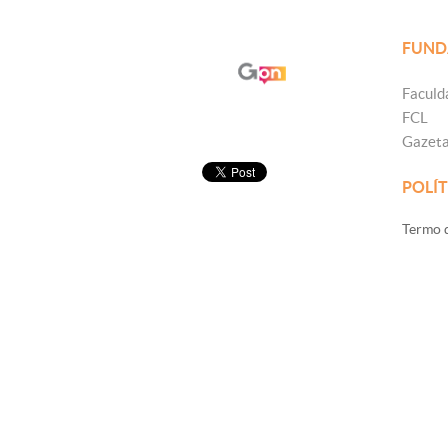
FUND
Faculd
FCL
Gazet
POLÍT
Termo d