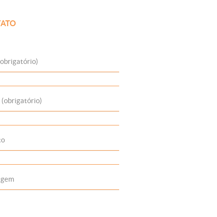
ATO
obrigatório)
 (obrigatório)
to
agem