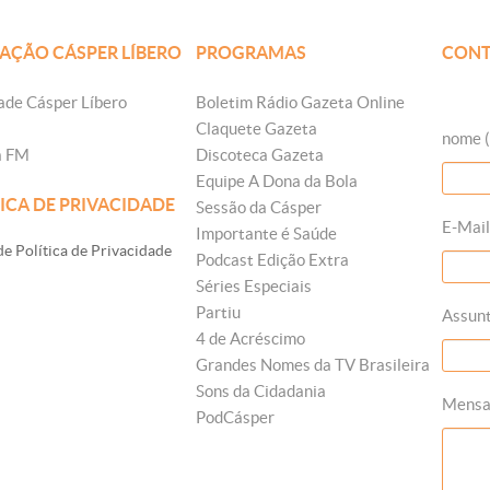
AÇÃO CÁSPER LÍBERO
PROGRAMAS
CONT
ade Cásper Líbero
Boletim Rádio Gazeta Online
Claquete Gazeta
nome (
a FM
Discoteca Gazeta
Equipe A Dona da Bola
ICA DE PRIVACIDADE
Sessão da Cásper
E-Mail
Importante é Saúde
e Política de Privacidade
Podcast Edição Extra
Séries Especiais
Partiu
Assun
4 de Acréscimo
Grandes Nomes da TV Brasileira
Sons da Cidadania
Mens
PodCásper