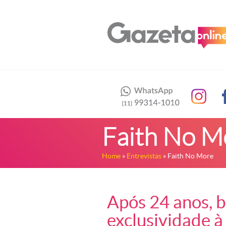
Faith No M
Home
»
Entrevistas
» Faith No More
Após 24 anos, b
exclusividade 