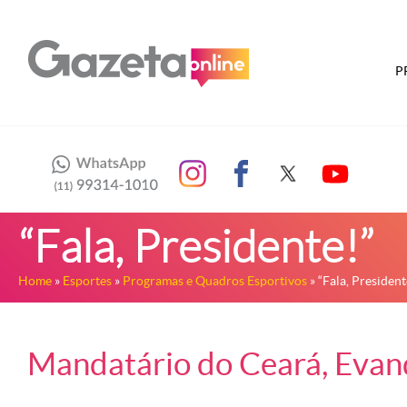
P
“Fala, Presidente!”
Home
»
Esportes
»
Programas e Quadros Esportivos
» “Fala, President
Mandatário do Ceará, Evand