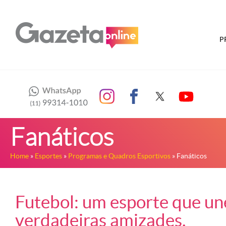
P
Fanáticos
Home
»
Esportes
»
Programas e Quadros Esportivos
» Fanáticos
Futebol: um esporte que un
verdadeiras amizades.