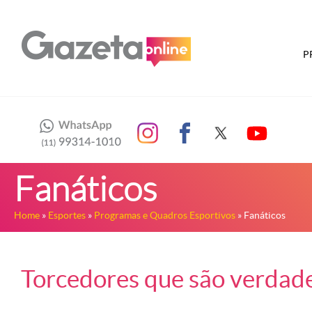
P
Fanáticos
Home
»
Esportes
»
Programas e Quadros Esportivos
» Fanáticos
Torcedores que são verdade