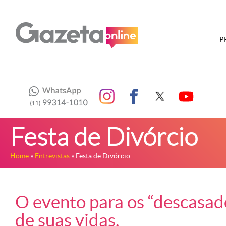
P
Festa de Divórcio
Home
»
Entrevistas
» Festa de Divórcio
O evento para os “descasa
de suas vidas.