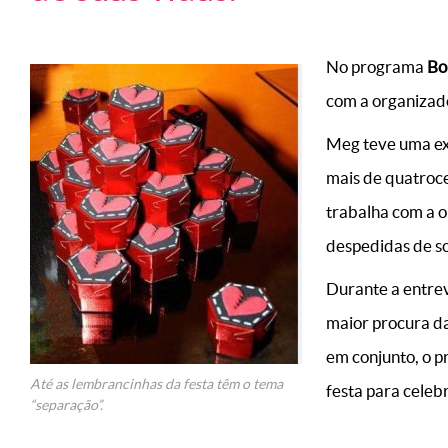
No programa
Bo
com a organizad
Meg teve uma exp
mais de quatroc
trabalha com a 
despedidas de so
Durante a entrevi
maior procura da
em conjunto, o p
Até as lembrancinhas da festa têm o tema
festa para celeb
“separação”.