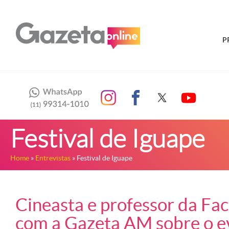
P
Festival de Iguape
Home
»
Entrevistas
» Festival de Iguape
Cineasta e professor da Fa
com a Gazeta AM sobre o e