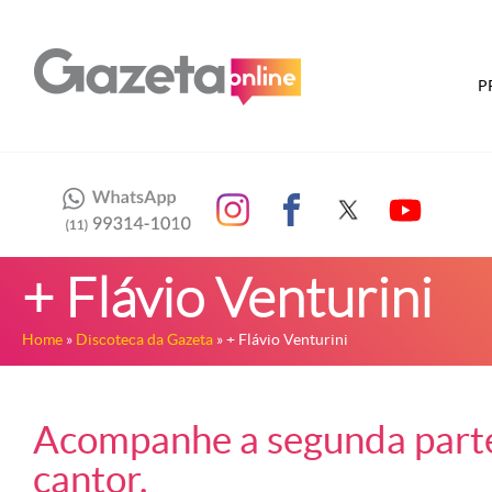
P
+ Flávio Venturini
Home
»
Discoteca da Gazeta
» + Flávio Venturini
Acompanhe a segunda parte 
cantor.