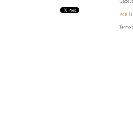
Gazet
POLÍT
Termo d