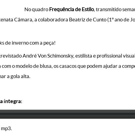
No quadro
Frequência de Estilo
, transmitido sem
nata Câmara, a colaboradora Beatriz de Cunto (1º ano de Jor
oks de inverno com a peça!
ntrevistado André Von Schimonsky, estilista e profissional visu
a com o modelo de blusa, os casacos que podem ajudar a compo
r a gola alta.
a íntegra:
 mp3.