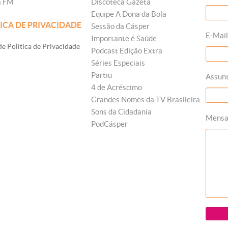
a FM
Discoteca Gazeta
Equipe A Dona da Bola
ICA DE PRIVACIDADE
Sessão da Cásper
E-Mail
Importante é Saúde
e Política de Privacidade
Podcast Edição Extra
Séries Especiais
Partiu
Assun
4 de Acréscimo
Grandes Nomes da TV Brasileira
Sons da Cidadania
Mens
PodCásper