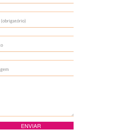
 (obrigatório)
to
agem