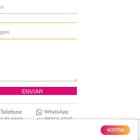
to
agem
ACEITAR