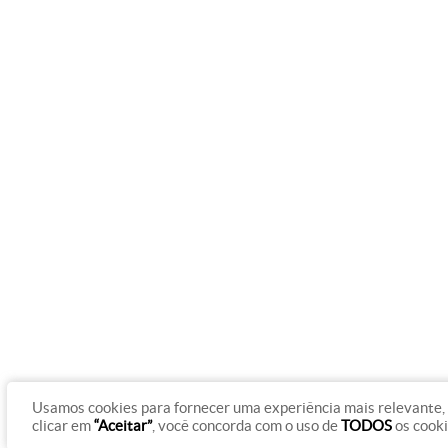
Usamos cookies para fornecer uma experiência mais relevante, 
clicar em
“Aceitar”
, você concorda com o uso de
TODOS
os cook
© Copyright 2012 - 2026 Rádio Gazeta On