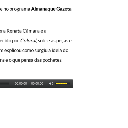
te no programa
Almanaque Gazeta
,
dora Renata Câmara e a
hecido por
Coloral
, sobre as peças e
 explicou como surgiu a ideia do
ens e o que pensa das pochetes.
00:00:00
|
00:00:00