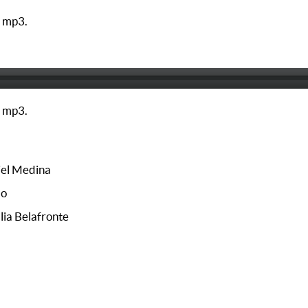
 mp3.
 mp3.
el Medina
do
lia Belafronte