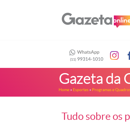
Gazeta da 
Home
»
Esportes
»
Programas e Quadros
Tudo sobre os 