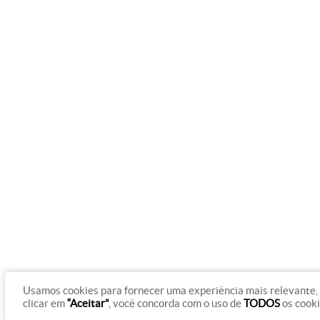
Usamos cookies para fornecer uma experiência mais relevante, 
clicar em
“Aceitar”
, você concorda com o uso de
TODOS
os cook
© Copyright 2012 - 2026 Rádio Gazeta On