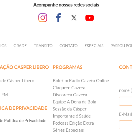
Acompanhe nossas redes sociais
IOS
GRADE
TRÂNSITO
CONTATO
ESPECIAIS
PASSOU PO
AÇÃO CÁSPER LÍBERO
PROGRAMAS
CONT
ade Cásper Líbero
Boletim Rádio Gazeta Online
Claquete Gazeta
nome (
a FM
Discoteca Gazeta
Equipe A Dona da Bola
ICA DE PRIVACIDADE
Sessão da Cásper
E-Mail
Importante é Saúde
e Política de Privacidade
Podcast Edição Extra
Séries Especiais