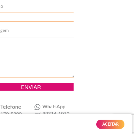
to
agem
ACEITAR