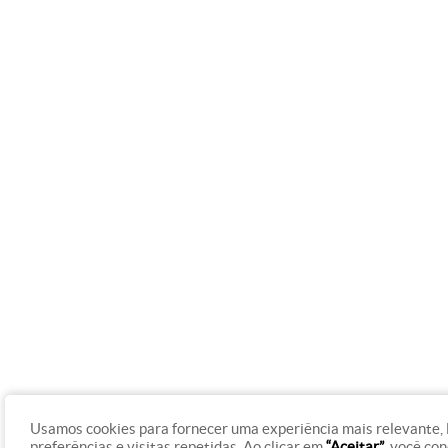
Usamos cookies para fornecer uma experiência mais relevante,
preferências e visitas repetidas. Ao clicar em
“Aceitar”
, você co