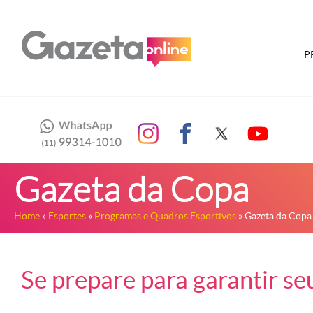
P
Gazeta da Copa
Home
»
Esportes
»
Programas e Quadros Esportivos
» Gazeta da Copa
Se prepare para garantir se