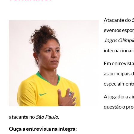
Atacante do
S
eventos espor
Jogos Olímpi
internacionai
Em entrevista
as principais 
especialmente
A jogadora ai
questão o pre
atacante no
São Paulo
.
Ouça a entrevista na íntegra: