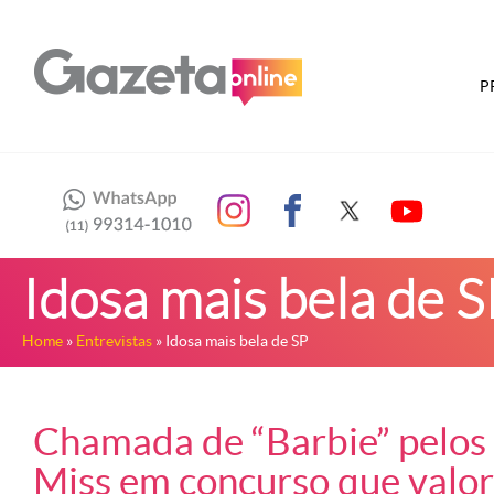
P
Idosa mais bela de S
Home
»
Entrevistas
» Idosa mais bela de SP
Chamada de “Barbie” pelos a
Miss em concurso que valori