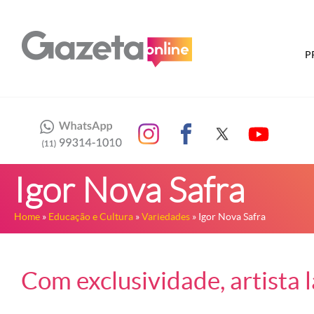
P
Igor Nova Safra
Home
»
Educação e Cultura
»
Variedades
» Igor Nova Safra
Com exclusividade, artista 