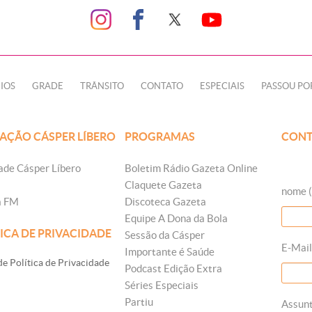
IOS
GRADE
TRÂNSITO
CONTATO
ESPECIAIS
PASSOU PO
AÇÃO CÁSPER LÍBERO
PROGRAMAS
CONT
ade Cásper Líbero
Boletim Rádio Gazeta Online
Claquete Gazeta
nome (
a FM
Discoteca Gazeta
Equipe A Dona da Bola
ICA DE PRIVACIDADE
Sessão da Cásper
E-Mail
Importante é Saúde
e Política de Privacidade
Podcast Edição Extra
Séries Especiais
Partiu
Assun