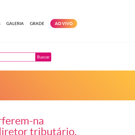
S
GALERIA
GRADE
AO VIVO
Buscar
rferem-na
iretor tributário.