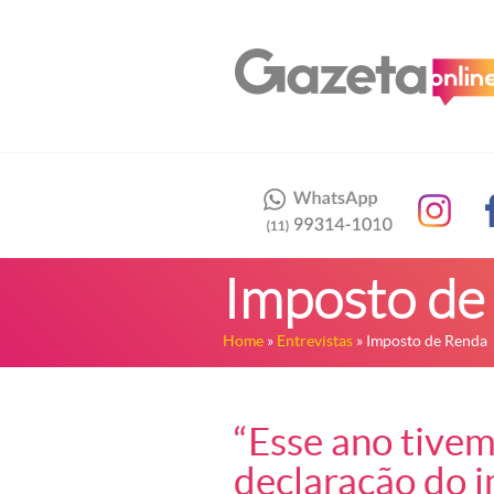
Imposto de
Home
»
Entrevistas
» Imposto de Renda
“Esse ano tive
declaração do i