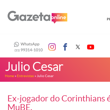
P
Julio Cesar
Home
»
Entrevistas
» Julio Cesar
Ex-jogador do Corinthians é
MuBE.