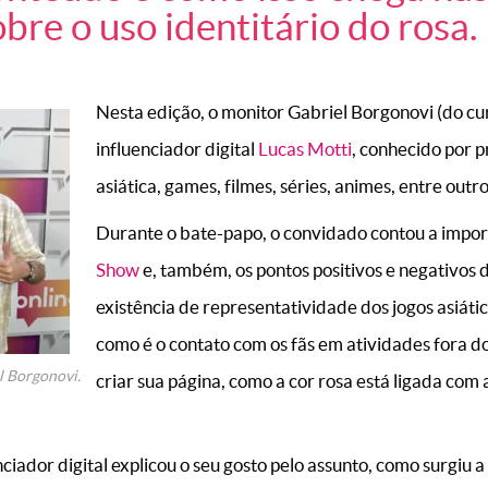
bre o uso identitário do rosa.
Nesta edição, o monitor Gabriel Borgonovi (do cu
influenciador digital
Lucas Motti
, conhecido por 
asiática, games, filmes, séries, animes, entre outro
Durante o bate-papo, o convidado contou a impor
Show
e, também, os pontos positivos e negativos d
existência de representatividade dos jogos asiátic
como é o contato com os fãs em atividades fora d
l Borgonovi.
criar sua página, como a cor rosa está ligada com 
enciador digital explicou o seu gosto pelo assunto, como surgiu 