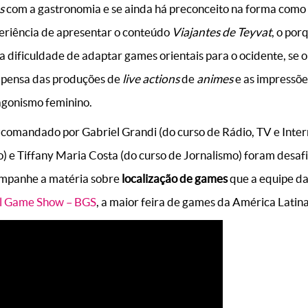
s
com a gastronomia e se ainda há preconceito na forma como 
eriência de apresentar o conteúdo
Viajantes de Teyvat
, o por
da dificuldade de adaptar games orientais para o ocidente, se 
 pensa das produções de
live actions
de
animes
e as impressõ
agonismo feminino.
comandado por Gabriel Grandi (do curso de Rádio, TV e Intern
o) e Tiffany Maria Costa (do curso de Jornalismo) foram desa
companhe a matéria sobre
localização de games
que a equipe d
il Game Show – BGS
, a maior feira de games da América Latina