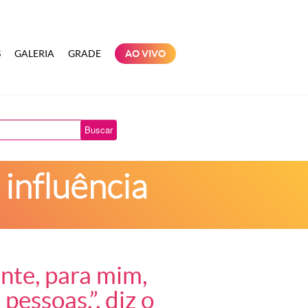
S
GALERIA
GRADE
AO VIVO
Buscar
 influência
nte, para mim,
pessoas.”, diz o