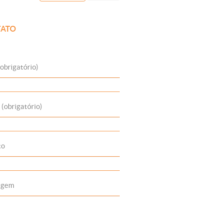
ATO
obrigatório)
 (obrigatório)
to
agem