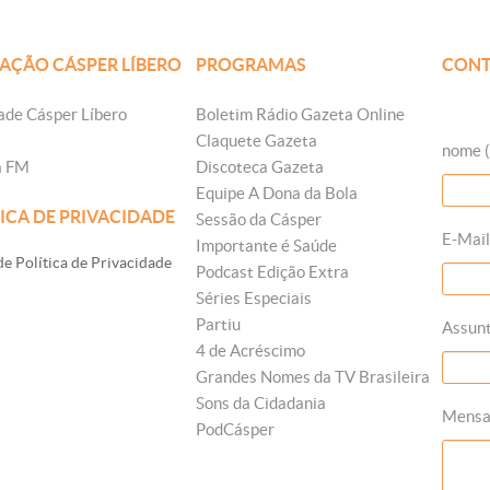
AÇÃO CÁSPER LÍBERO
PROGRAMAS
CONT
ade Cásper Líbero
Boletim Rádio Gazeta Online
Claquete Gazeta
nome (
a FM
Discoteca Gazeta
Equipe A Dona da Bola
ICA DE PRIVACIDADE
Sessão da Cásper
E-Mail
Importante é Saúde
e Política de Privacidade
Podcast Edição Extra
Séries Especiais
Partiu
Assun
4 de Acréscimo
Grandes Nomes da TV Brasileira
Sons da Cidadania
Mens
PodCásper