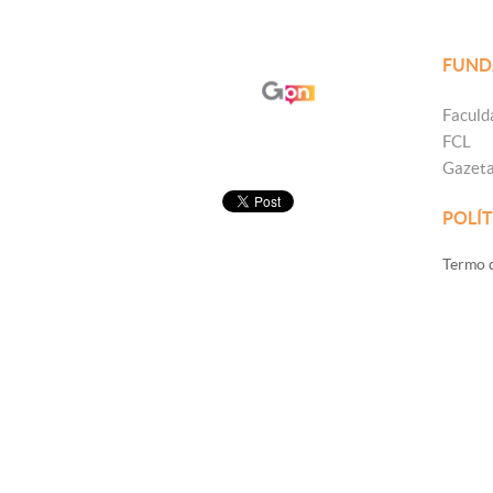
FUND
Faculd
FCL
Gazet
POLÍT
Termo d