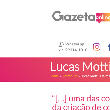
Lucas Motti
Home
»
Destaques
» Lucas Motti: Da res
“[…] uma das co
da criação de c