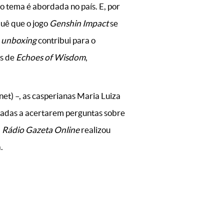
o tema é abordada no país. E, por
quê que o jogo
Genshin Impact
se
o
unboxing
contribui para o
es de
Echoes of Wisdom
,
et) –, as casperianas Maria Luiza
fiadas a acertarem perguntas sobre
a
Rádio Gazeta Online
realizou
.