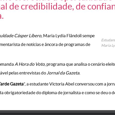
nal de credibilidade, de confian
a.
uldade Cásper Líbero
, Maria Lydia Flândoli sempe
Estudant
mentarista de notícias e âncora de programas de
Maria Ly
 comanda
A Hora do Voto
, programa que analisa o cenário eleit
sável pelas entrevistas do
Jornal da Gazeta
.
Tarde Gazeta
”, a estudante Victoria Abel conversou com a jorn
r da obrigatoriedade do diploma de jornalista e como se deu o 