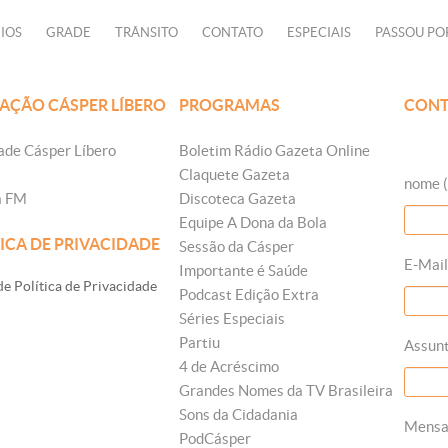
IOS
GRADE
TRÂNSITO
CONTATO
ESPECIAIS
PASSOU PO
AÇÃO CÁSPER LÍBERO
PROGRAMAS
CONT
ade Cásper Líbero
Boletim Rádio Gazeta Online
Claquete Gazeta
nome (
a FM
Discoteca Gazeta
Equipe A Dona da Bola
ICA DE PRIVACIDADE
Sessão da Cásper
E-Mail
Importante é Saúde
e Política de Privacidade
Podcast Edição Extra
Séries Especiais
Partiu
Assun
4 de Acréscimo
Grandes Nomes da TV Brasileira
Sons da Cidadania
Mens
PodCásper