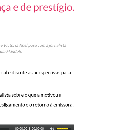
ça e de prestígio.
e Victoria Abel posa com a jornalista
dia Flândoli.
oral e discute as perspectivas para
alista sobre o que a motivou a
desligamento e o retorno à emissora.
00:00:00
|
00:00:00