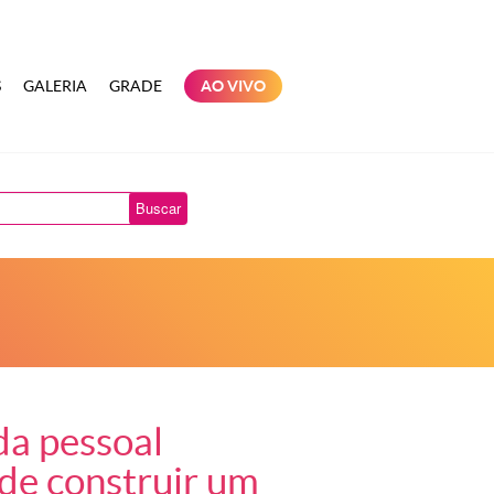
S
GALERIA
GRADE
AO VIVO
Buscar
da pessoal
 de construir um