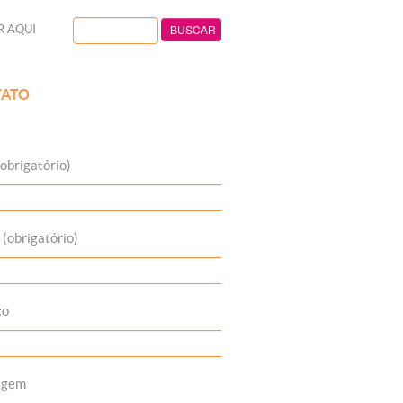
R AQUI
ATO
obrigatório)
 (obrigatório)
to
agem