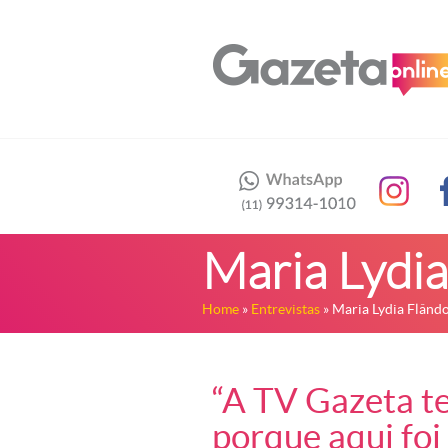
Maria Lydia
Home
»
Entrevistas
» Maria Lydia Flândo
“A TV Gazeta te
porque aqui foi