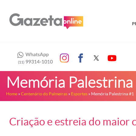
P
Memória Palestrina
Home
»
Centenário do Palmeiras
»
Esportes
» Memória Palestrina #1
Criação e estreia do maior