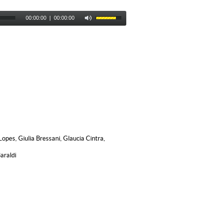
00:00:00
|
00:00:00
opes, Giulia Bressani, Glaucia Cintra,
araldi