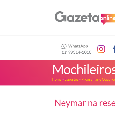
Mochileiro
Home
»
Esportes
»
Programas e Quadros
Neymar na rese