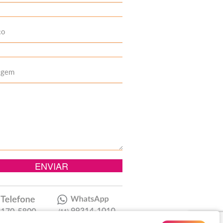
to
agem