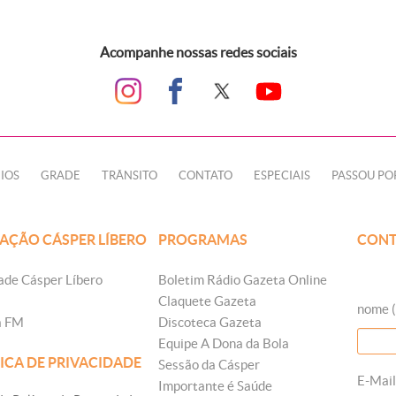
Acompanhe nossas redes sociais
IOS
GRADE
TRÂNSITO
CONTATO
ESPECIAIS
PASSOU PO
AÇÃO CÁSPER LÍBERO
PROGRAMAS
CONT
ade Cásper Líbero
Boletim Rádio Gazeta Online
Claquete Gazeta
nome (
a FM
Discoteca Gazeta
Equipe A Dona da Bola
ICA DE PRIVACIDADE
Sessão da Cásper
E-Mail
Importante é Saúde