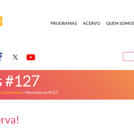
PROGRAMAS
ACERVO
QUEM SOMO
s #127
 Esportivos
» Mochileiros #127
rva!