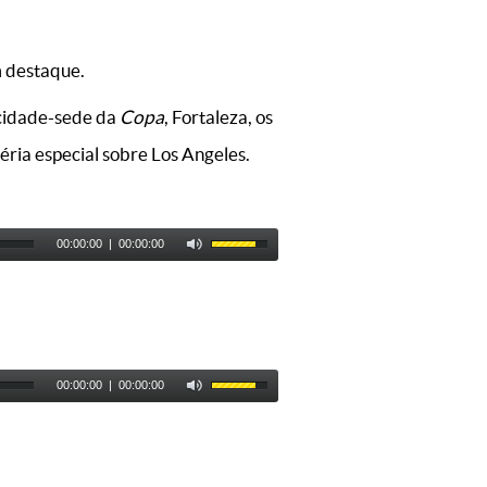
m destaque.
 cidade-sede da
Copa
, Fortaleza, os
ria especial sobre Los Angeles.
00:00:00
|
00:00:00
00:00:00
|
00:00:00