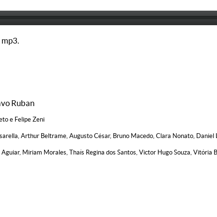
 mp3.
avo Ruban
to e Felipe Zeni
ssarella, Arthur Beltrame, Augusto César, Bruno Macedo, Clara Nonato, Daniel L
guiar, Miriam Morales, Thaís Regina dos Santos, Victor Hugo Souza, Vitória B