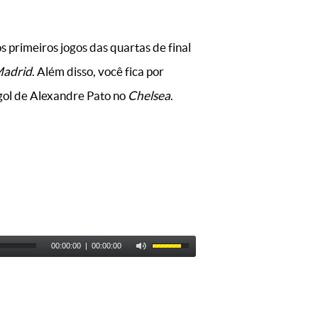
s primeiros jogos das quartas de final
Madrid
. Além disso, você fica por
 gol de Alexandre Pato no
Chelsea
.
00:00:00
|
00:00:00