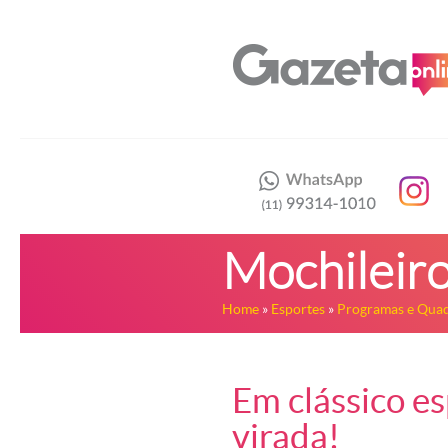
Mochileir
Home
»
Esportes
»
Programas e Quad
Em clássico e
virada!