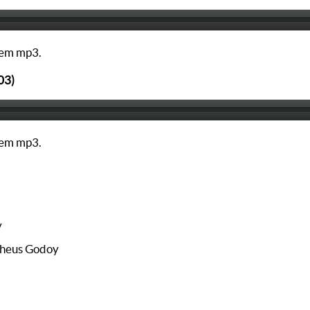
em mp3.
03)
em mp3.
y
theus Godoy