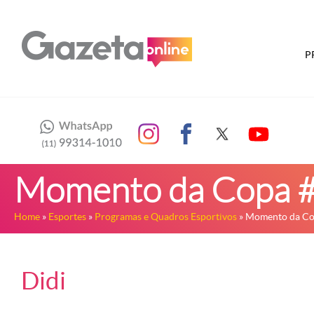
P
Momento da Copa 
Home
»
Esportes
»
Programas e Quadros Esportivos
» Momento da Co
Didi