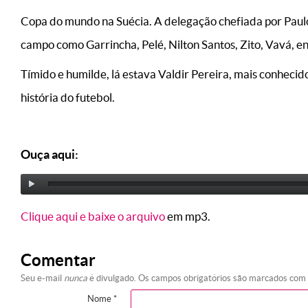
Copa do mundo na Suécia. A delegação chefiada por Pau
campo como Garrincha, Pelé, Nilton Santos, Zito, Vavá, e
Tímido e humilde, lá estava Valdir Pereira, mais conheci
história do futebol.
Ouça aqui:
Clique aqui e baixe o arquivo
em mp3.
Comentar
Seu e-mail
nunca
é divulgado. Os campos obrigatórios são marcados com
Nome
*