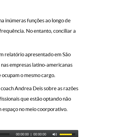
ha inúmeras funções ao longo de
requência. No entanto, conciliar a
 um relatório apresentado em São
o nas empresas latino-americanas
ue ocupam o mesmo cargo.
 coach Andrea Deis sobre as razões
issionais que estão optando não
m espaço no meio coorporativo.
00:00:00
|
00:00:00