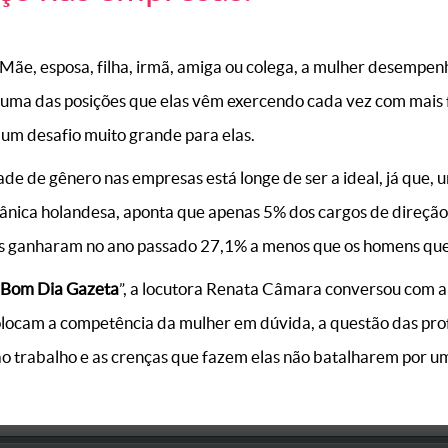
Mãe, esposa, filha, irmã, amiga ou colega, a mulher desempen
é uma das posições que elas vêm exercendo cada vez com mais f
é um desafio muito grande para elas.
ade de gênero nas empresas está longe de ser a ideal, já que,
tânica holandesa, aponta que apenas 5% dos cargos de direçã
as ganharam no ano passado 27,1% a menos que os homens q
Bom Dia Gazeta
”, a locutora Renata Câmara conversou com a
olocam a competência da mulher em dúvida, a questão das prof
ao trabalho e as crenças que fazem elas não batalharem por u