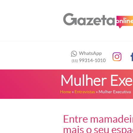
Mulher Exe
Home
»
Entrevistas
» Mulher Executiva
Entre mamadeira
mais o seu espa