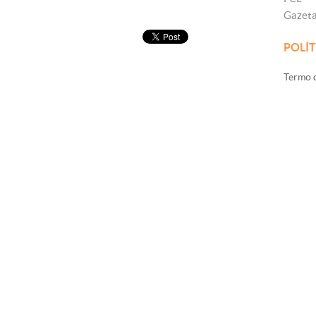
Gazet
POLÍT
Termo d