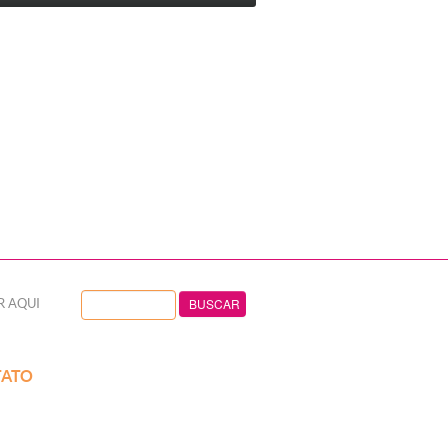
R AQUI
ATO