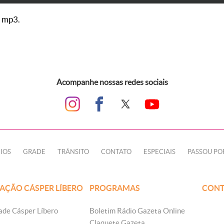
 mp3.
Acompanhe nossas redes sociais
IOS
GRADE
TRÂNSITO
CONTATO
ESPECIAIS
PASSOU PO
AÇÃO CÁSPER LÍBERO
PROGRAMAS
CONT
ade Cásper Líbero
Boletim Rádio Gazeta Online
Claquete Gazeta