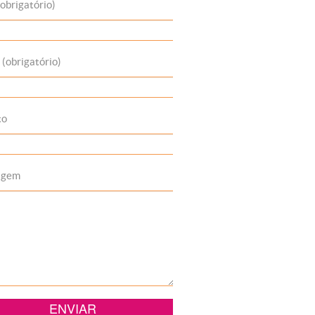
obrigatório)
 (obrigatório)
to
agem