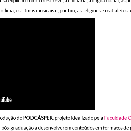
esa explicou como o descreve, a culinária, a língua oficial, as p
 clima, os ritmos musicais e, por fim, as religiões e os dialetos 
rodução do
PODCÁSPER
, projeto idealizado pela
Faculdade C
a pós-graduação a desenvolverem conteúdos em formatos de p