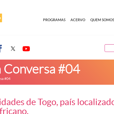
PROGRAMAS
ACERVO
QUEM SOMO
 Conversa #04
sa #04
dades de Togo, país localizad
fricano.