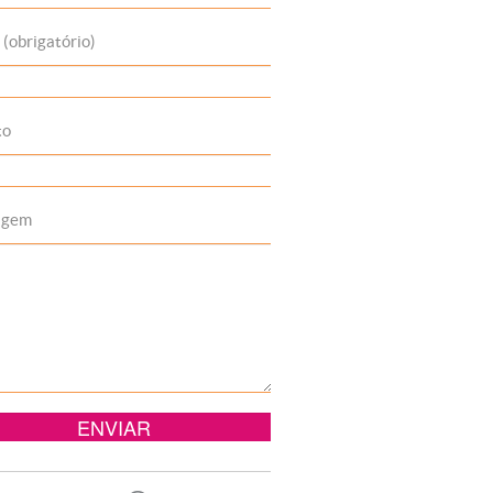
 (obrigatório)
to
agem