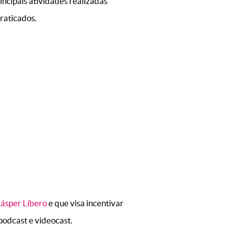
rincipais atividades realizadas
praticados.
ásper Líbero
e que visa incentivar
odcast e videocast.