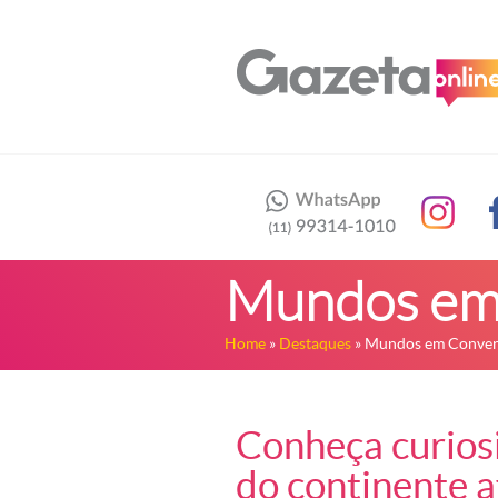
Mundos em
Home
»
Destaques
» Mundos em Conver
Conheça curiosi
do continente a