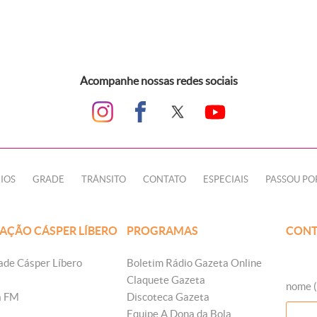
Acompanhe nossas redes sociais
IOS
GRADE
TRÂNSITO
CONTATO
ESPECIAIS
PASSOU PO
AÇÃO CÁSPER LÍBERO
PROGRAMAS
CONT
ade Cásper Líbero
Boletim Rádio Gazeta Online
Claquete Gazeta
nome (
a FM
Discoteca Gazeta
Equipe A Dona da Bola