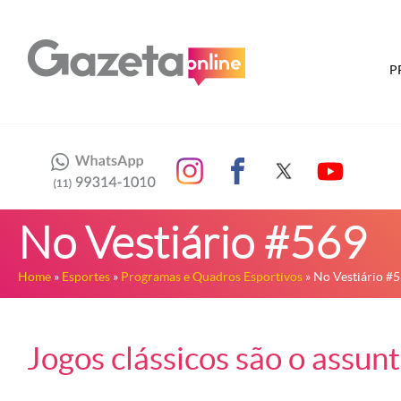
P
No Vestiário #569
Home
»
Esportes
»
Programas e Quadros Esportivos
» No Vestiário #
Jogos clássicos são o assun