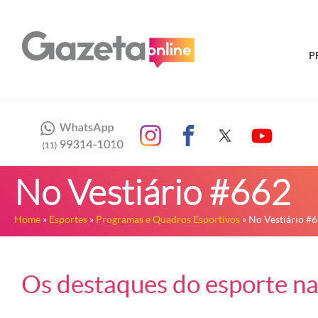
P
No Vestiário #662
Home
»
Esportes
»
Programas e Quadros Esportivos
» No Vestiário #
Os destaques do esporte nac