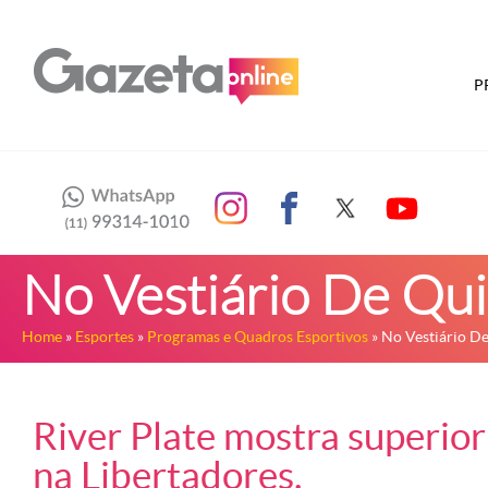
P
No Vestiário De Qu
Home
»
Esportes
»
Programas e Quadros Esportivos
» No Vestiário D
River Plate mostra superiori
na Libertadores.