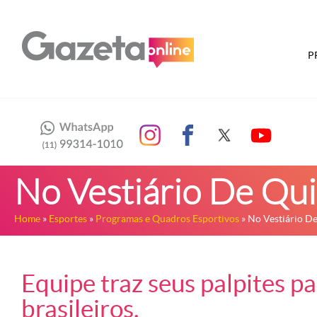
P
No Vestiário De Qu
Home
»
Esportes
»
Programas e Quadros Esportivos
» No Vestiário D
Equipe traz seus palpites p
brasileiros.