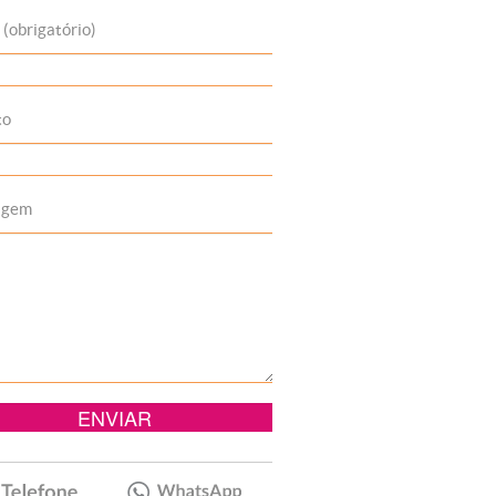
 (obrigatório)
to
agem