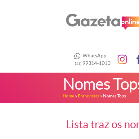
Nomes Top
Home
»
Entrevistas
» Nomes Tops
Lista traz os n