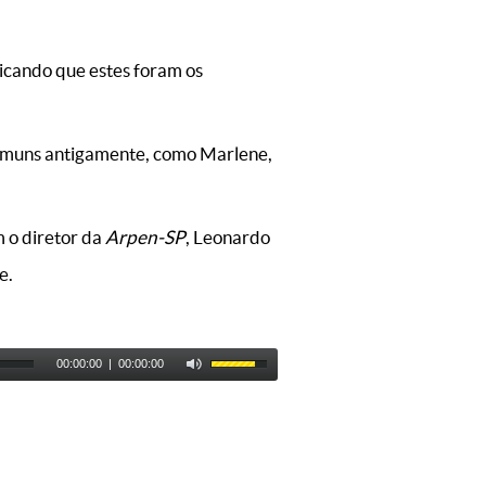
dicando que estes foram os
 comuns antigamente, como Marlene,
 o diretor da
Arpen-SP
, Leonardo
e.
00:00:00
|
00:00:00