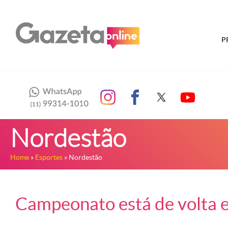
P
Nordestão
Home
»
Esportes
» Nordestão
Campeonato está de volta 