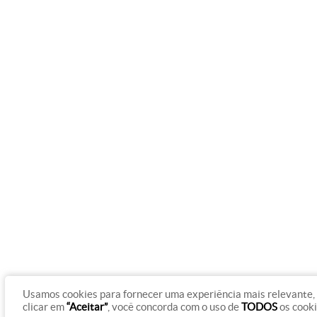
Usamos cookies para fornecer uma experiência mais relevante, 
clicar em
“Aceitar”
, você concorda com o uso de
TODOS
os cook
© Copyright 2012 - 2026 Rádio Gazeta On