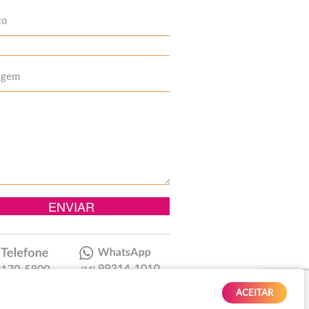
to
agem
ACEITAR