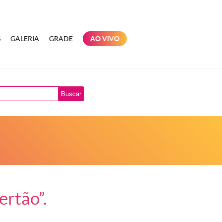
S
GALERIA
GRADE
AO VIVO
Buscar
rtão”.