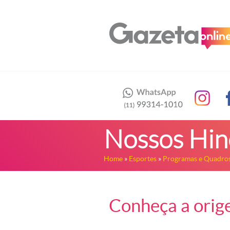
Nossos Hin
Home
»
Esportes
»
Programas e Quadros
Conheça a orig