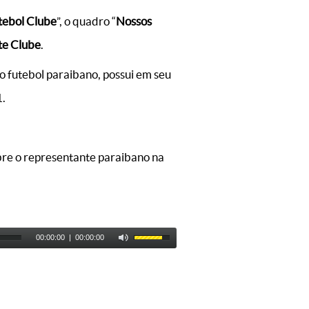
tebol Clube
”, o quadro “
Nossos
te Clube
.
o futebol paraibano, possui em seu
1.
bre o representante paraibano na
00:00:00
|
00:00:00