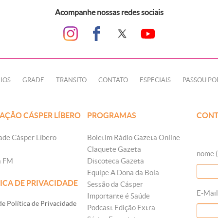
Acompanhe nossas redes sociais
IOS
GRADE
TRÂNSITO
CONTATO
ESPECIAIS
PASSOU PO
AÇÃO CÁSPER LÍBERO
PROGRAMAS
CONT
ade Cásper Líbero
Boletim Rádio Gazeta Online
Claquete Gazeta
nome (
a FM
Discoteca Gazeta
Equipe A Dona da Bola
ICA DE PRIVACIDADE
Sessão da Cásper
E-Mail
Importante é Saúde
e Política de Privacidade
Podcast Edição Extra