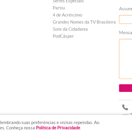
Séries Especiais
Partiu
Assun
4 de Acréscimo
Grandes Nomes da TV Brasileira
Sons da Cidadania
Mens
PodCásper
lembrando suas preferências e visitas repetidas. Ao
ies. Conheça nossa
Política de Privacidade
.
line