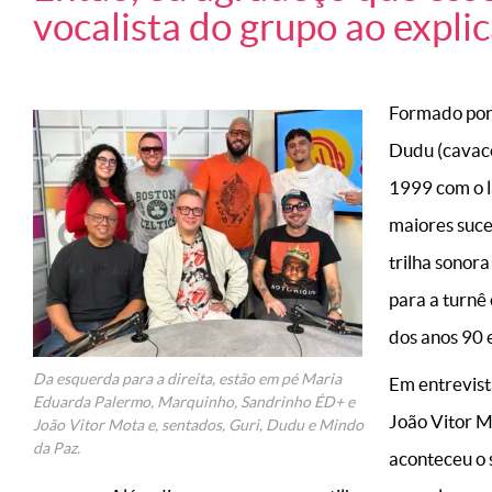
vocalista do grupo ao explic
Formado por 
Dudu (cavaco
1999 com o 
maiores suce
trilha sonora
para
a turnê
dos anos 90 
Da esquerda para a direita, estão em pé Maria
Em entrevist
Eduarda Palermo, Marquinho, Sandrinho ÉD+ e
João Vitor M
João Vitor Mota e, sentados, Guri, Dudu e Mindo
da Paz.
aconteceu o 