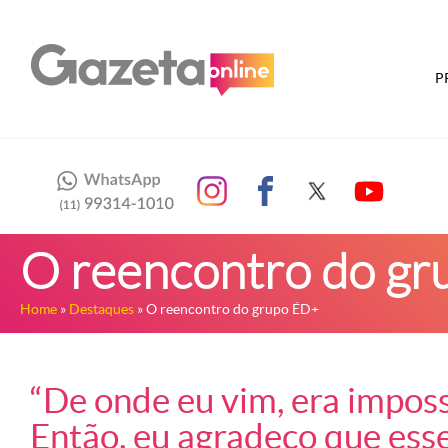
P
O reencontro do g
Home
»
Destaques
» O reencontro do grupo ÉD+
“De onde eu vim, era imposs
Então, eu agradeço que esse