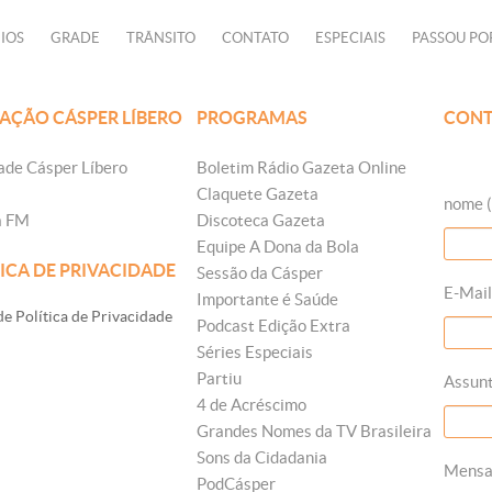
IOS
GRADE
TRÂNSITO
CONTATO
ESPECIAIS
PASSOU PO
AÇÃO CÁSPER LÍBERO
PROGRAMAS
CONT
ade Cásper Líbero
Boletim Rádio Gazeta Online
Claquete Gazeta
nome (
a FM
Discoteca Gazeta
Equipe A Dona da Bola
ICA DE PRIVACIDADE
Sessão da Cásper
E-Mail
Importante é Saúde
e Política de Privacidade
Podcast Edição Extra
Séries Especiais
Partiu
Assun
4 de Acréscimo
Grandes Nomes da TV Brasileira
Sons da Cidadania
Mens
PodCásper