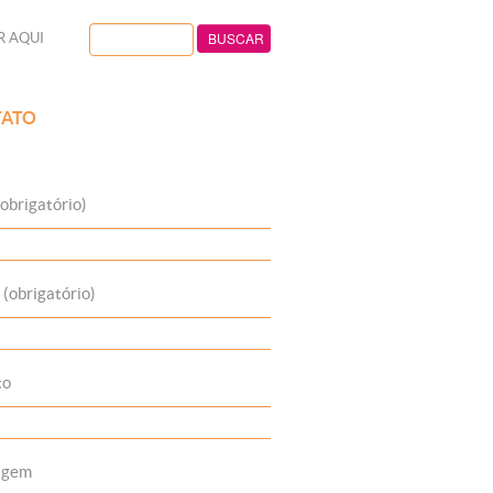
R AQUI
ATO
obrigatório)
 (obrigatório)
to
agem