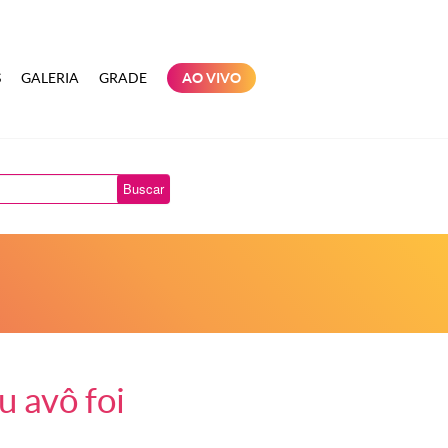
S
GALERIA
GRADE
AO VIVO
Buscar
u avô foi