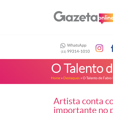
O Talento d
Home
»
Destaques
» O Talento de Fabio
Artista conta co
importante no 