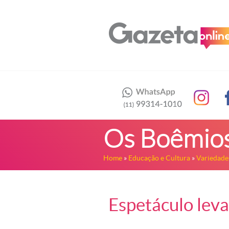
Os Boêmios
Home
»
Educação e Cultura
»
Variedade
Espetáculo lev