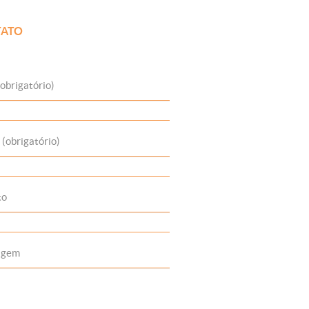
ATO
obrigatório)
 (obrigatório)
to
agem