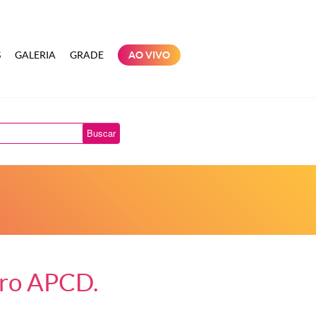
S
GALERIA
GRADE
AO VIVO
Buscar
tro APCD.