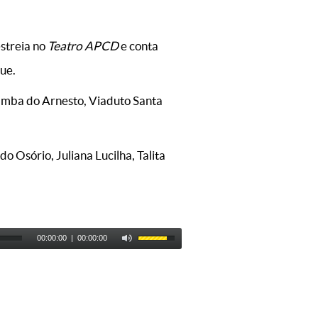
streia no
Teatro APCD
e conta
ue.
amba do Arnesto, Viaduto Santa
o Osório, Juliana Lucilha, Talita
00:00:00
|
00:00:00