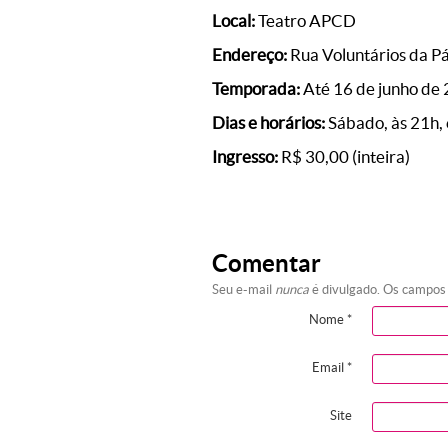
Local:
Teatro APCD
Endereço:
Rua Voluntários da Pá
Temporada:
Até 16 de junho de
Dias e horários:
Sábado, às 21h, 
Ingresso:
R$ 30,00 (inteira)
Comentar
Seu e-mail
nunca
é divulgado. Os campos
Nome
*
Email
*
Site