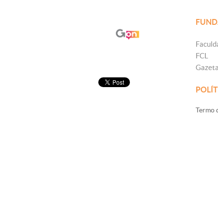
FUND
Faculd
FCL
Gazet
POLÍT
Termo d