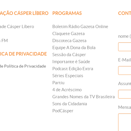
AÇÃO CÁSPER LÍBERO
PROGRAMAS
CONT
ade Cásper Líbero
Boletim Rádio Gazeta Online
Claquete Gazeta
nome (
a FM
Discoteca Gazeta
Equipe A Dona da Bola
ICA DE PRIVACIDADE
Sessão da Cásper
E-Mail
Importante é Saúde
e Política de Privacidade
Podcast Edição Extra
Séries Especiais
Partiu
Assun
4 de Acréscimo
Grandes Nomes da TV Brasileira
Sons da Cidadania
Mens
PodCásper