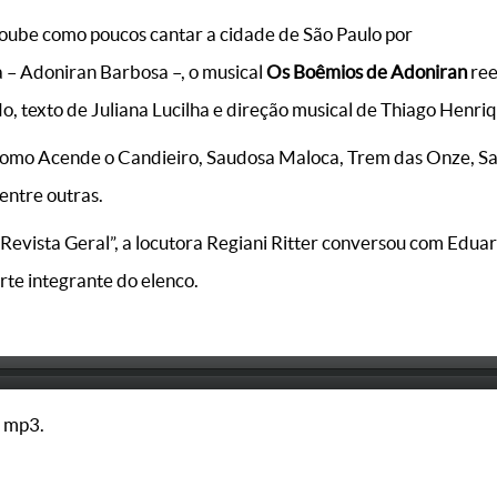
ube como poucos cantar a cidade de São Paulo por
ia – Adoniran Barbosa –, o musical
Os Boêmios de Adoniran
ree
, texto de Juliana Lucilha e direção musical de Thiago Henriq
como Acende o Candieiro, Saudosa Maloca, Trem das Onze, S
entre outras.
evista Geral”, a locutora Regiani Ritter conversou com Eduard
te integrante do elenco.
 mp3.