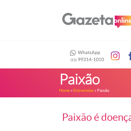
Paixão
Home
»
Entrevistas
» Paixão
Paixão é doenç