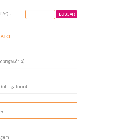
R AQUI
ATO
obrigatório)
 (obrigatório)
to
agem