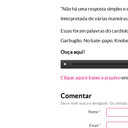
“Não há uma resposta simples e 
interpretada de várias maneiras,
Essas foram palavras do cardiol
Garbuglio. No bate-papo, Knobel
Ouça aqui!
Clique aqui e baixe o arquivo
em
Comentar
Seu e-mail
nunca
é divulgado. Os campos
Nome
*
Email
*