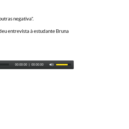
outras negativa”.
edeu entrevista à estudante Bruna
00:00:00
|
00:00:00