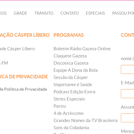
IOS
GRADE
TRÂNSITO
CONTATO
ESPECIAIS
PASSOU PO
AÇÃO CÁSPER LÍBERO
PROGRAMAS
CONT
ade Cásper Líbero
Boletim Rádio Gazeta Online
Claquete Gazeta
nome (
a FM
Discoteca Gazeta
Equipe A Dona da Bola
ICA DE PRIVACIDADE
Sessão da Cásper
E-Mail
Importante é Saúde
e Política de Privacidade
Podcast Edição Extra
Séries Especiais
Partiu
Assun
4 de Acréscimo
Grandes Nomes da TV Brasileira
Sons da Cidadania
Mens