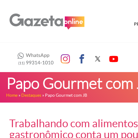
P
Papo Gourmet com 
Home
»
Destaques
» Papo Gourmet com JB
Trabalhando com alimentos 
gastronômico conta um pouc