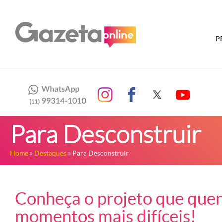
P
Para Desconstruir
Home
»
Destaques
» Para Desconstruir
Conheça o projeto que quer
momentos mais difíceis!