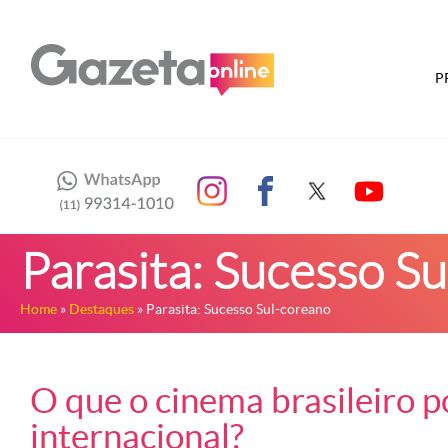
P
Parasita: Sucesso S
Home
»
Destaques
» Parasita: Sucesso Sul-coreano
O que o cinema brasileiro 
internacional?