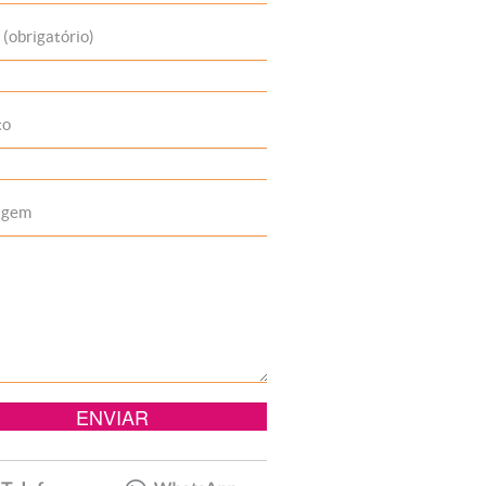
 (obrigatório)
to
agem