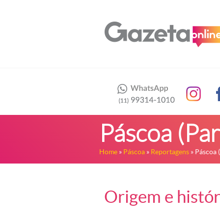
Páscoa (Par
Home
»
Páscoa
»
Reportagens
» Páscoa (
Origem e histór