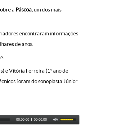
sobre a
Páscoa
, um dos mais
toriadores encontraram informações
lhares de anos.
e.
 e Vitória Ferreira (1º ano de
técnicos foram do sonoplasta Júnior
00:00:00
|
00:00:00