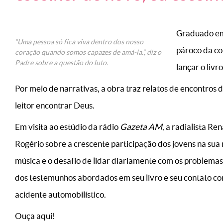
Graduado em 
“Uma pessoa só fica viva dentro dos nosso
pároco da c
coração quando somos capazes de amá-la.”, diz o
Padre sobre a questão do luto.
lançar o livro
Por meio de narrativas, a obra traz relatos de encontros 
leitor encontrar Deus.
Em visita ao estúdio da rádio
Gazeta AM
, a radialista R
Rogério sobre a crescente participação dos jovens na sua
música e o desafio de lidar diariamente com os problemas
dos testemunhos abordados em seu livro e seu contato co
acidente automobilístico.
Ouça aqui!