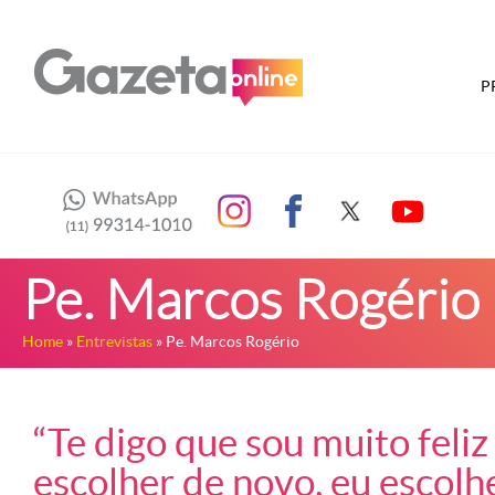
P
Pe. Marcos Rogério
Home
»
Entrevistas
» Pe. Marcos Rogério
“Te digo que sou muito feliz 
escolher de novo, eu escolhe