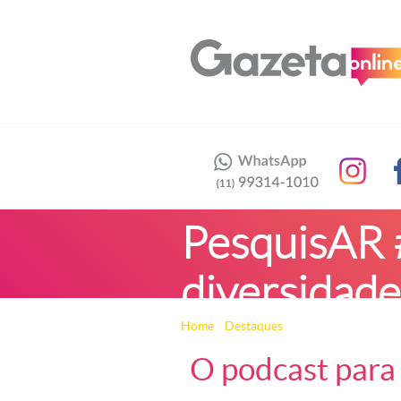
PesquisAR #
diversidad
Home
»
Destaques
» PesquisAR #09 – Re
O podcast para