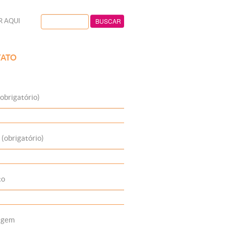
R AQUI
ATO
obrigatório)
 (obrigatório)
to
agem