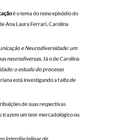
icação
é o tema do nono episódio do
 de Ana Laura Ferrari, Carolina
nicação e Neurodiversidade: um
oas neurodiversas
. Já o de Carolina
idade: o estudo do processo
ariana está investigando a f
alta de
tribuições de suas respectivas
das trazem um teor mercadológico ou
o Interdisciplinar de