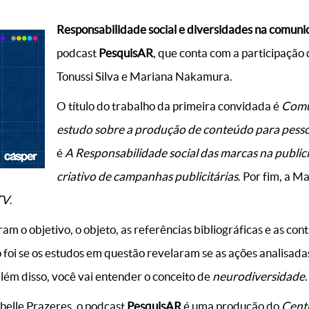
Responsabilidade social e diversidades na comun
podcast
PesquisAR
, que conta com a participação
Tonussi Silva e Mariana Nakamura.
O título do trabalho da primeira convidada é
Comu
estudo sobre a produção de conteúdo para pess
é
A Responsabilidade social das marcas na public
criativo de campanhas publicitárias
. Por fim, a M
TV
.
am o objetivo, o objeto, as referências bibliográficas e as con
o foi se os estudos em questão revelaram se as ações analisa
lém disso, você vai entender o conceito de
neurodiversidade
.
helle Prazeres, o podcast
PesquisAR
é uma produção do
Centr