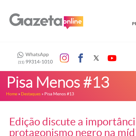
P
Pisa Menos #13
Home
»
Destaques
» Pisa Menos #13
Edição discute a importânc
protagonismo negro na mídi