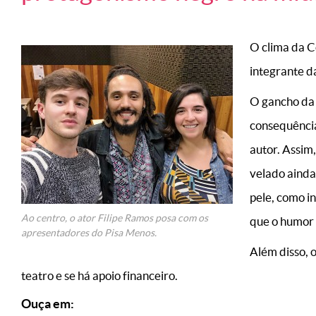
O clima da C
integrante d
O gancho da 
consequências
autor. Assim
velado ainda
pele, como i
Ao centro, o ator Filipe Ramos posa com os
que o humor 
apresentadores do Pisa Menos.
Além disso, 
teatro e se há apoio financeiro.
Ouça em: