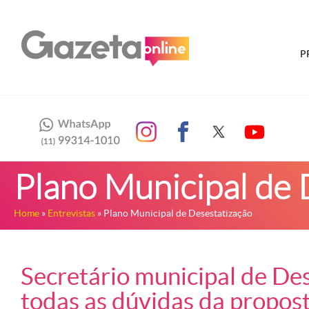
P
Plano Municipal de 
Home
»
Entrevistas
» Plano Municipal de Desestatização
Secretário municipal de Des
todas as dúvidas da propost