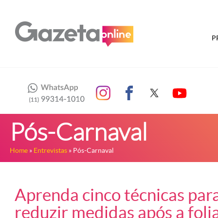
P
Pós-Carnaval
Home
»
Entrevistas
» Pós-Carnaval
Aprenda cinco técnicas para
reduzir medidas após a folia