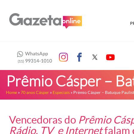
P
Prêmio Cásper – Ba
Home
»
70 anos Cásper
»
Especiais
» Prêmio Cásper – Batuque Paulis
Vencedoras do
Prêmio Cásp
Rádio, TV e Internet
falam 