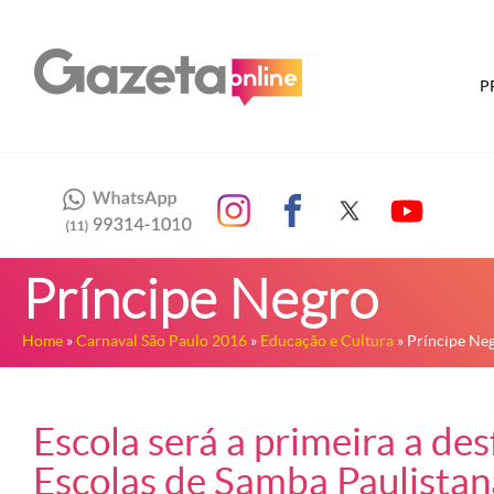
P
Príncipe Negro
Home
»
Carnaval São Paulo 2016
»
Educação e Cultura
» Príncipe Ne
Escola será a primeira a des
Escolas de Samba Paulistan