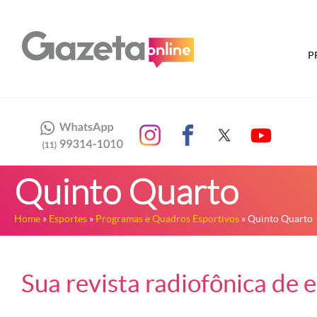
P
Quinto Quarto
Home
»
Esportes
»
Programas e Quadros Esportivos
» Quinto Quarto
Sua revista radiofônica de 